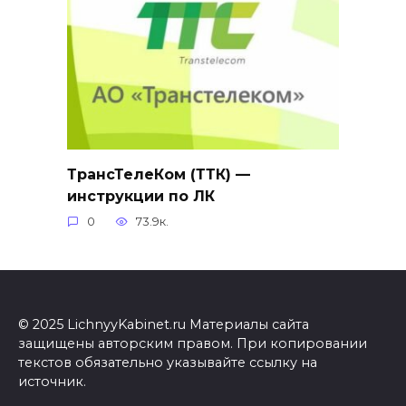
ТрансТелеКом (ТТК) —
инструкции по ЛК
0
73.9к.
© 2025 LichnyyKabinet.ru Материалы сайта
защищены авторским правом. При копировании
текстов обязательно указывайте ссылку на
источник.