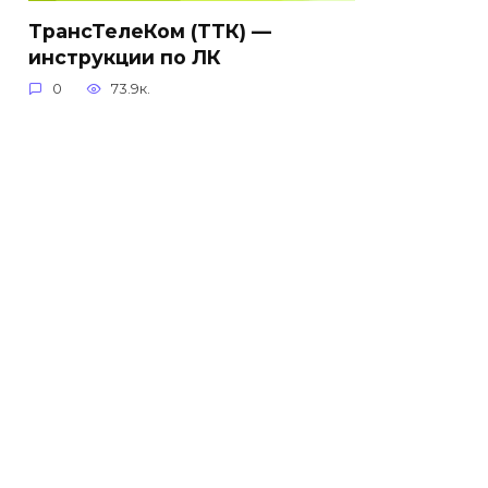
ТрансТелеКом (ТТК) —
инструкции по ЛК
0
73.9к.