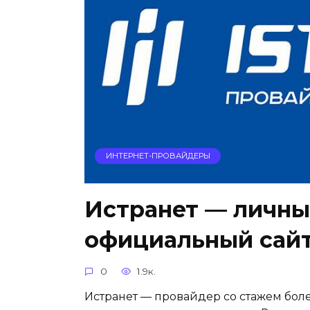
ИНТЕРНЕТ-ПРОВАЙДЕРЫ
Истранет — личны
официальный сай
0
1.9к.
Истранет — провайдер со стажем боле