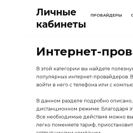
Перейти
Личные
к
ПРОВАЙДЕРЫ
содержанию
кабинеты
Интернет-про
В этой категории вы найдете полезн
популярных интернет-провайдеров. В
войти в него с телефона или с компью
В данном разделе подробно описано,
дистанционном режиме. Благодаря эт
Все необходимые действия можно вып
легко поменяете тариф, приостановит
сотрудниками компании.