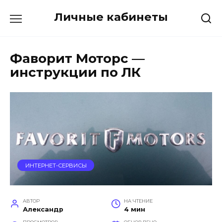
Перейти
Личные кабинеты
к
содержанию
Фаворит Моторс —
инструкции по ЛК
ИНТЕРНЕТ-СЕРВИСЫ
АВТОР
НА ЧТЕНИЕ
Александр
4 мин