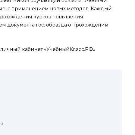
 работников обучающей области. Учебный
ме, с применением новых методов. Каждый
 прохождения курсов повышения
ем документа гос. образца о прохождении
в личный кабинет «УчебныйКласс.РФ»
та