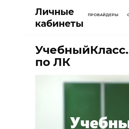
Перейти
Личные
к
ПРОВАЙДЕРЫ
содержанию
кабинеты
УчебныйКласс
по ЛК