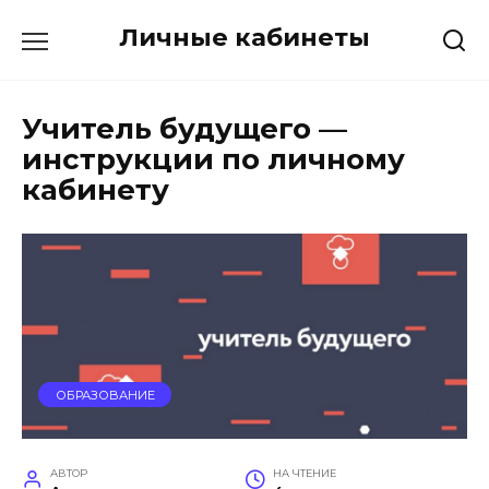
Перейти
Личные кабинеты
к
содержанию
Учитель будущего —
инструкции по личному
кабинету
ОБРАЗОВАНИЕ
АВТОР
НА ЧТЕНИЕ