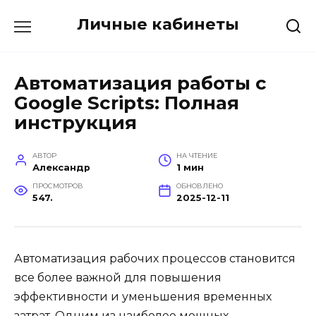
Перейти
Личные кабинеты
к
содержанию
Автоматизация работы с
Google Scripts: Полная
инструкция
АВТОР
НА ЧТЕНИЕ
Александр
1 мин
ПРОСМОТРОВ
ОБНОВЛЕНО
547.
2025-12-11
Автоматизация рабочих процессов становится
все более важной для повышения
эффективности и уменьшения временных
затрат. Одним из наиболее мощных