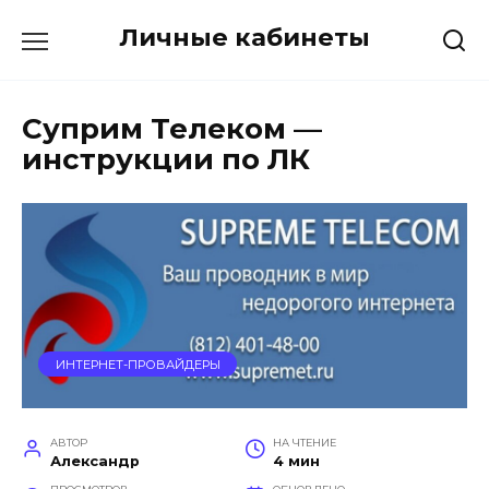
Перейти
Личные кабинеты
к
содержанию
Суприм Телеком —
инструкции по ЛК
ИНТЕРНЕТ-ПРОВАЙДЕРЫ
АВТОР
НА ЧТЕНИЕ
Александр
4 мин