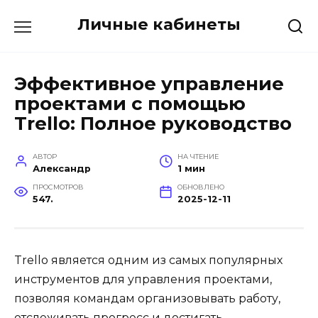
Перейти
Личные кабинеты
к
содержанию
Эффективное управление
проектами с помощью
Trello: Полное руководство
АВТОР
НА ЧТЕНИЕ
Александр
1 мин
ПРОСМОТРОВ
ОБНОВЛЕНО
547.
2025-12-11
Trello является одним из самых популярных
инструментов для управления проектами,
позволяя командам организовывать работу,
отслеживать прогресс и достигать