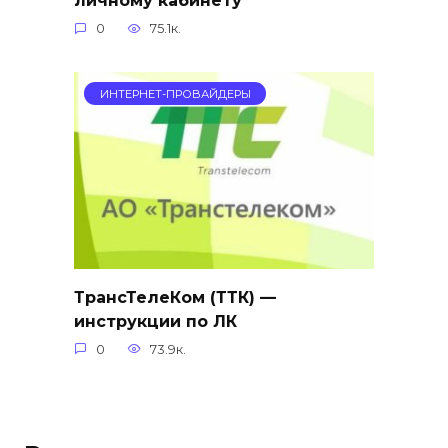
личному кабинету
0
75.1к.
ИНТЕРНЕТ-ПРОВАЙДЕРЫ
ТрансТелеКом (ТТК) —
инструкции по ЛК
0
73.9к.