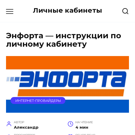
Перейти
Личные кабинеты
к
содержанию
Энфорта — инструкции по
личному кабинету
ИНТЕРНЕТ-ПРОВАЙДЕРЫ
АВТОР
НА ЧТЕНИЕ
Александр
4 мин