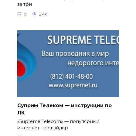
за три
0
2.4к.
Суприм Телеком — инструкции по
ЛК
«Supreme Telecom» — популярный
интернет-провайдер