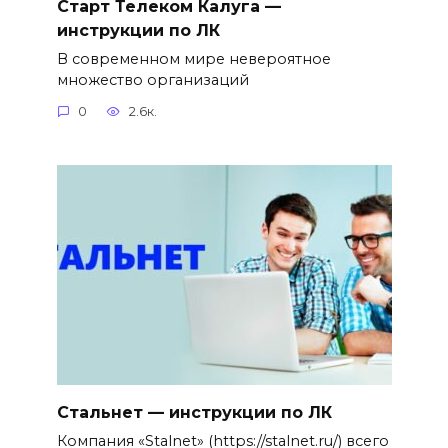
Старт Телеком Калуга —
инструкции по ЛК
В современном мире невероятное
множество организаций
0
2.6к.
Стальнет — инструкции по ЛК
Компания «Stalnet» (https://stalnet.ru/) всего