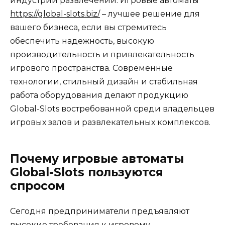
индустрии развлечений. Игровые автоматы
https://global-slots.biz/
– лучшее решение для
вашего бизнеса, если вы стремитесь
обеспечить надежность, высокую
производительность и привлекательность
игрового пространства. Современные
технологии, стильный дизайн и стабильная
работа оборудования делают продукцию
Global-Slots востребованной среди владельцев
игровых залов и развлекательных комплексов.
Почему игровые автоматы
Global-Slots пользуются
спросом
Сегодня предприниматели предъявляют
высокие требования к игровому