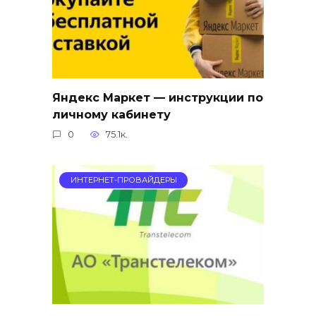
Яндекс Маркет — инструкции по
личному кабинету
0
75.1к.
ИНТЕРНЕТ-ПРОВАЙДЕРЫ