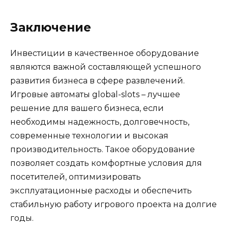
Заключение
Инвестиции в качественное оборудование
являются важной составляющей успешного
развития бизнеса в сфере развлечений.
Игровые автоматы global-slots – лучшее
решение для вашего бизнеса, если
необходимы надежность, долговечность,
современные технологии и высокая
производительность. Такое оборудование
позволяет создать комфортные условия для
посетителей, оптимизировать
эксплуатационные расходы и обеспечить
стабильную работу игрового проекта на долгие
годы.