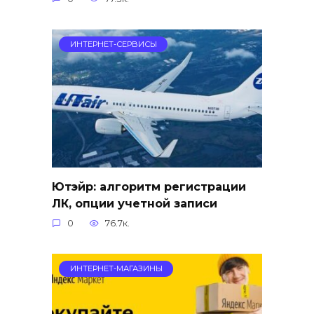
ИНТЕРНЕТ-СЕРВИСЫ
Ютэйр: алгоритм регистрации
ЛК, опции учетной записи
0
76.7к.
ИНТЕРНЕТ-МАГАЗИНЫ