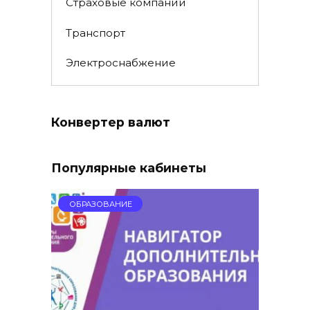
Страховые компании
Транспорт
Электроснабжение
Конвертер валют
Популярные кабинеты
ОБРАЗОВАНИЕ