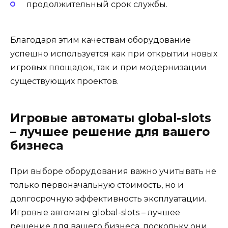
продолжительный срок службы.
Благодаря этим качествам оборудование
успешно используется как при открытии новых
игровых площадок, так и при модернизации
существующих проектов.
Игровые автоматы global-slots
– лучшее решение для вашего
бизнеса
При выборе оборудования важно учитывать не
только первоначальную стоимость, но и
долгосрочную эффективность эксплуатации.
Игровые автоматы global-slots – лучшее
решение для вашего бизнеса, поскольку они