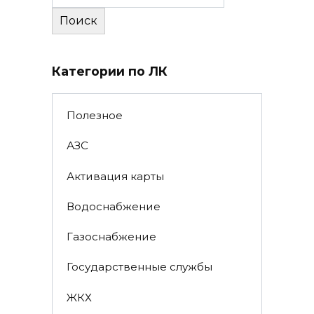
Поиск
Категории по ЛК
Полезное
АЗС
Активация карты
Водоснабжение
Газоснабжение
Государственные службы
ЖКХ