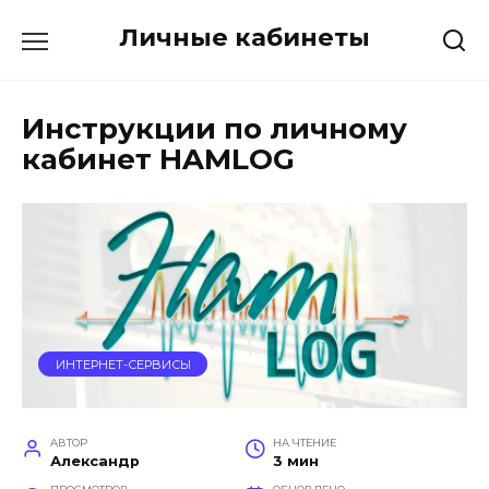
Перейти
Личные кабинеты
к
содержанию
Инструкции по личному
кабинет HAMLOG
ИНТЕРНЕТ-СЕРВИСЫ
АВТОР
НА ЧТЕНИЕ
Александр
3 мин