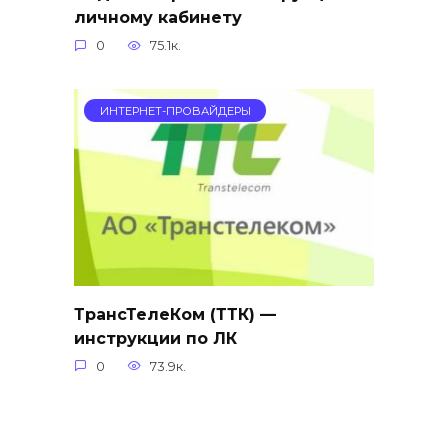
личному кабинету
0
75.1к.
ИНТЕРНЕТ-ПРОВАЙДЕРЫ
ТрансТелеКом (ТТК) —
инструкции по ЛК
0
73.9к.