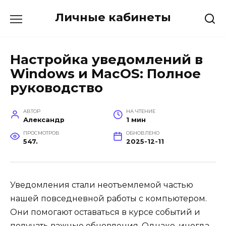
Перейти
Личные кабинеты
к
содержанию
Настройка уведомлений в
Windows и MacOS: Полное
руководство
АВТОР
НА ЧТЕНИЕ
Александр
1 мин
ПРОСМОТРОВ
ОБНОВЛЕНО
547.
2025-12-11
Уведомления стали неотъемлемой частью
нашей повседневной работы с компьютером.
Они помогают оставаться в курсе событий и
получать важные обновления. Однако, иногда