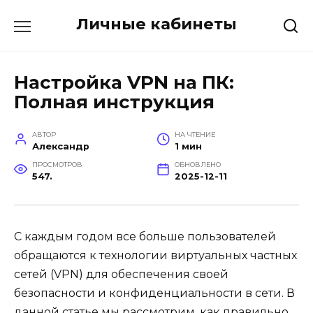
Перейти
Личные кабинеты
к
содержанию
Настройка VPN на ПК:
Полная инструкция
АВТОР
НА ЧТЕНИЕ
Александр
1 мин
ПРОСМОТРОВ
ОБНОВЛЕНО
547.
2025-12-11
С каждым годом все больше пользователей
обращаются к технологии виртуальных частных
сетей (VPN) для обеспечения своей
безопасности и конфиденциальности в сети. В
данной статье мы рассмотрим, как правильно