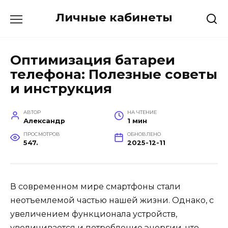
Перейти
Личные кабинеты
к
содержанию
Оптимизация батареи
телефона: Полезные советы
и инструкция
АВТОР
НА ЧТЕНИЕ
Александр
1 мин
ПРОСМОТРОВ
ОБНОВЛЕНО
547.
2025-12-11
В современном мире смартфоны стали
неотъемлемой частью нашей жизни. Однако, с
увеличением функционала устройств,
увеличивается и потребление энергии, что