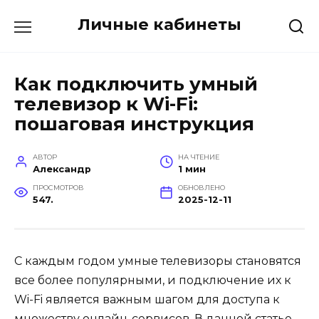
Перейти
Личные кабинеты
к
содержанию
Как подключить умный
телевизор к Wi-Fi:
пошаговая инструкция
АВТОР
НА ЧТЕНИЕ
Александр
1 мин
ПРОСМОТРОВ
ОБНОВЛЕНО
547.
2025-12-11
С каждым годом умные телевизоры становятся
все более популярными, и подключение их к
Wi-Fi является важным шагом для доступа к
множеству онлайн-сервисов. В данной статье