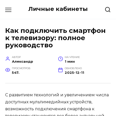
Перейти
Личные кабинеты
к
содержанию
Как подключить смартфон
к телевизору: полное
руководство
АВТОР
НА ЧТЕНИЕ
Александр
1 мин
ПРОСМОТРОВ
ОБНОВЛЕНО
547.
2025-12-11
С развитием технологий и увеличением числа
доступных мультимедийных устройств,
возможность подключения смартфона к
телевизору становится все более актуальной.