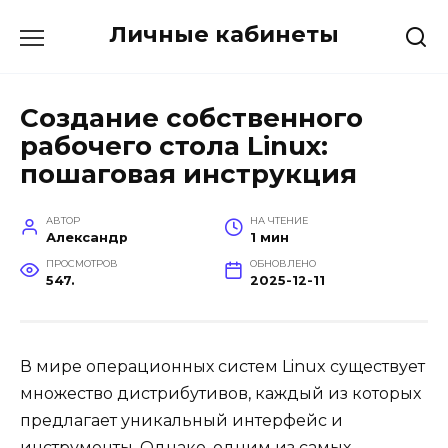
Перейти
Личные кабинеты
к
содержанию
Создание собственного
рабочего стола Linux:
пошаговая инструкция
АВТОР
НА ЧТЕНИЕ
Александр
1 мин
ПРОСМОТРОВ
ОБНОВЛЕНО
547.
2025-12-11
В мире операционных систем Linux существует
множество дистрибутивов, каждый из которых
предлагает уникальный интерфейс и
инструменты. Однако, одним из самых