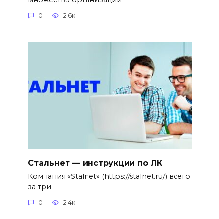
0
2.6к.
Стальнет — инструкции по ЛК
Компания «Stalnet» (https://stalnet.ru/) всего
за три
0
2.4к.