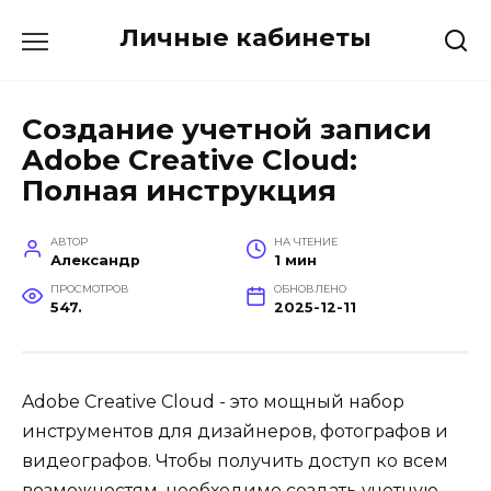
Перейти
Личные кабинеты
к
содержанию
Создание учетной записи
Adobe Creative Cloud:
Полная инструкция
АВТОР
НА ЧТЕНИЕ
Александр
1 мин
ПРОСМОТРОВ
ОБНОВЛЕНО
547.
2025-12-11
Adobe Creative Cloud - это мощный набор
инструментов для дизайнеров, фотографов и
видеографов. Чтобы получить доступ ко всем
возможностям, необходимо создать учетную