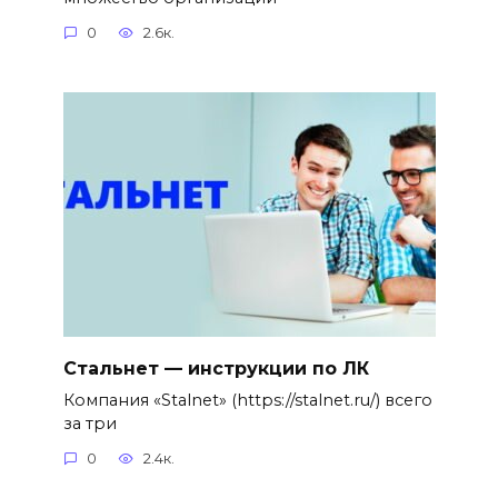
0
2.6к.
Стальнет — инструкции по ЛК
Компания «Stalnet» (https://stalnet.ru/) всего
за три
0
2.4к.