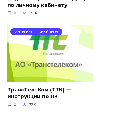
по личному кабинету
0
75.1к.
ИНТЕРНЕТ-ПРОВАЙДЕРЫ
ТрансТелеКом (ТТК) —
инструкции по ЛК
0
73.9к.