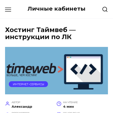
Перейти
Личные кабинеты
к
содержанию
Хостинг Таймвеб —
инструкции по ЛК
ИНТЕРНЕТ-СЕРВИСЫ
АВТОР
НА ЧТЕНИЕ
Александр
4 мин