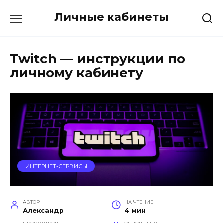
Перейти
Личные кабинеты
к
содержанию
Twitch — инструкции по
личному кабинету
ИНТЕРНЕТ-СЕРВИСЫ
АВТОР
НА ЧТЕНИЕ
Александр
4 мин