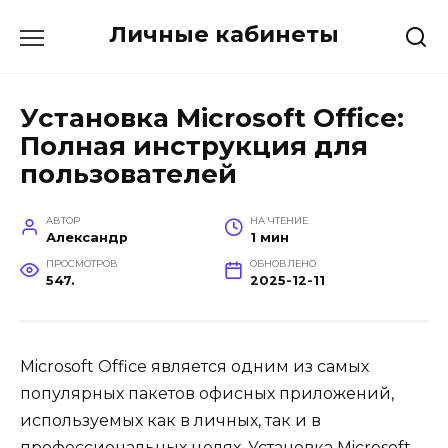
Перейти
Личные кабинеты
к
содержанию
Установка Microsoft Office:
Полная инструкция для
пользователей
АВТОР
НА ЧТЕНИЕ
Александр
1 мин
ПРОСМОТРОВ
ОБНОВЛЕНО
547.
2025-12-11
Microsoft Office является одним из самых
популярных пакетов офисных приложений,
используемых как в личных, так и в
профессиональных целях. Установка Microsoft