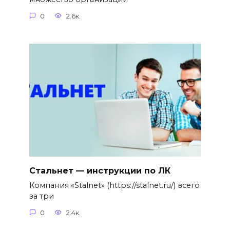
0
2.6к.
Стальнет — инструкции по ЛК
Компания «Stalnet» (https://stalnet.ru/) всего
за три
0
2.4к.