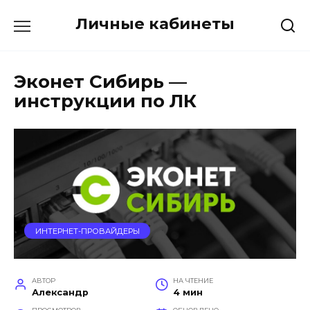
Перейти
Личные кабинеты
к
содержанию
Эконет Сибирь —
инструкции по ЛК
ИНТЕРНЕТ-ПРОВАЙДЕРЫ
АВТОР
НА ЧТЕНИЕ
Александр
4 мин