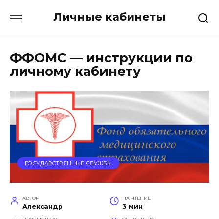
Перейти
Личные кабинеты
к
содержанию
ФФОМС — инструкции по
личному кабинету
ГОСУДАРСТВЕННЫЕ СЛУЖБЫ
АВТОР
НА ЧТЕНИЕ
Александр
3 мин