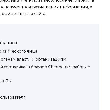
ировать учетную запись, после чего войти в
 для получения и размещения информации, а
 официального сайта.
й записи
физического лица
органам власти и организациям
й сертификат в браузер Chrome для работы с
 в ЛК
ользователя