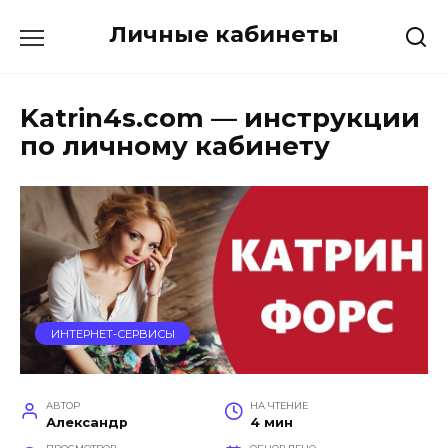
Перейти
Личные кабинеты
к
содержанию
Katrin4s.com — инструкции
по личному кабинету
ИНТЕРНЕТ-СЕРВИСЫ
АВТОР
НА ЧТЕНИЕ
Александр
4 мин