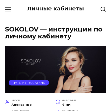
Перейти
Личные кабинеты
к
содержанию
SOKOLOV — инструкции по
личному кабинету
ИНТЕРНЕТ-МАГАЗИНЫ
АВТОР
НА ЧТЕНИЕ
Александр
4 мин