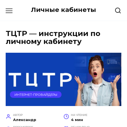
Перейти
Личные кабинеты
к
содержанию
ТЦТР — инструкции по
личному кабинету
ИНТЕРНЕТ-ПРОВАЙДЕРЫ
АВТОР
НА ЧТЕНИЕ
Александр
4 мин