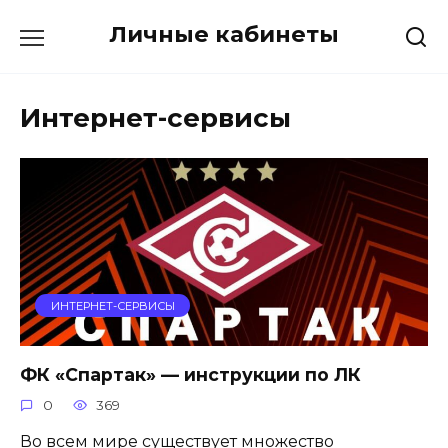
Перейти
Личные кабинеты
к
содержанию
Интернет-сервисы
ИНТЕРНЕТ-СЕРВИСЫ
ФК «Спартак» — инструкции по ЛК
0
369
Во всем мире существует множество