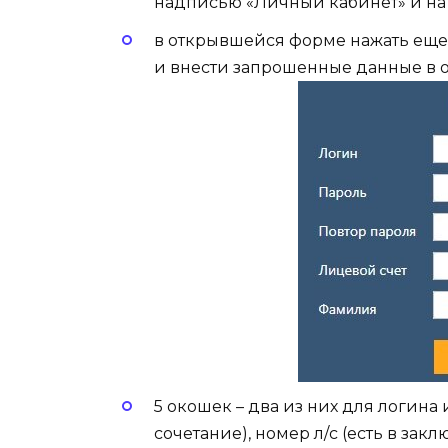
надписью «Личный кабинет» и на 
в открывшейся форме нажать еще
и внести запрошенные данные в 
5 окошек – два из них для логина
сочетание), номер л/с (есть в за