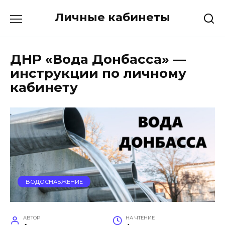
Перейти
Личные кабинеты
к
содержанию
ДНР «Вода Донбасса» —
инструкции по личному
кабинету
ВОДОСНАБЖЕНИЕ
АВТОР
НА ЧТЕНИЕ