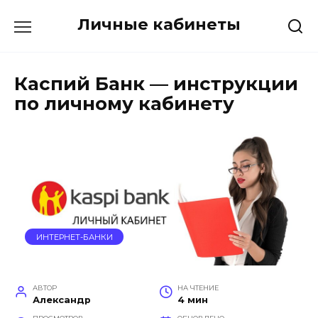
Перейти
Личные кабинеты
к
содержанию
Каспий Банк — инструкции
по личному кабинету
ИНТЕРНЕТ-БАНКИ
АВТОР
НА ЧТЕНИЕ
Александр
4 мин