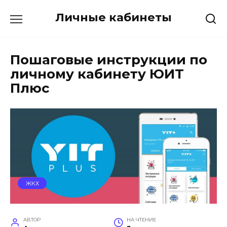
Перейти
Личные кабинеты
к
содержанию
Пошаговые инструкции по
личному кабинету ЮИТ
Плюс
ЖКХ
АВТОР
НА ЧТЕНИЕ