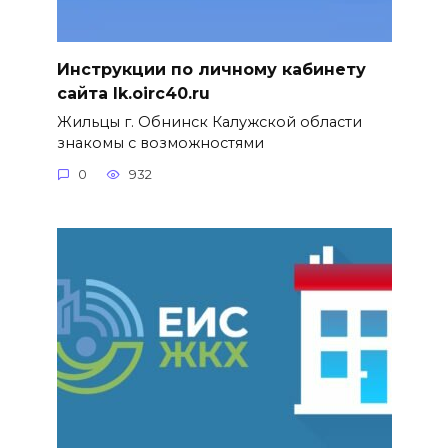
Инструкции по личному кабинету
сайта lk.oirc40.ru
Жильцы г. Обнинск Калужской области
знакомы с возможностями
0
932