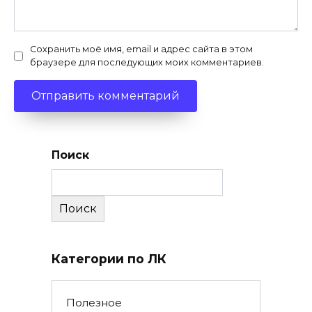
Сохранить моё имя, email и адрес сайта в этом
браузере для последующих моих комментариев.
Поиск
Поиск
Категории по ЛК
Полезное