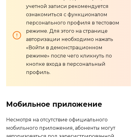
учетной записи рекомендуется
ознакомиться с функционалом
персонального профиля в тестовом
режиме. Для этого на странице
авторизации необходимо нажать
«Войти в демонстрационном
режиме» после чего кликнуть по
кнопке входа в персональный
профиль.
Мобильное приложение
Несмотря на отсутствие официального
мобильного приложения, абоненты могут
авторизоваться под зарегистрированной