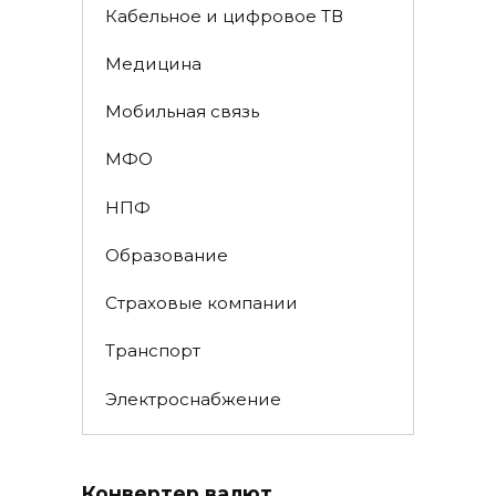
Кабельное и цифровое ТВ
Медицина
Мобильная связь
МФО
НПФ
Образование
Страховые компании
Транспорт
Электроснабжение
Конвертер валют