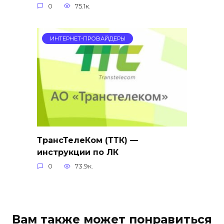
0
75.1к.
ИНТЕРНЕТ-ПРОВАЙДЕРЫ
ТрансТелеКом (ТТК) —
инструкции по ЛК
0
73.9к.
Вам также может понравиться