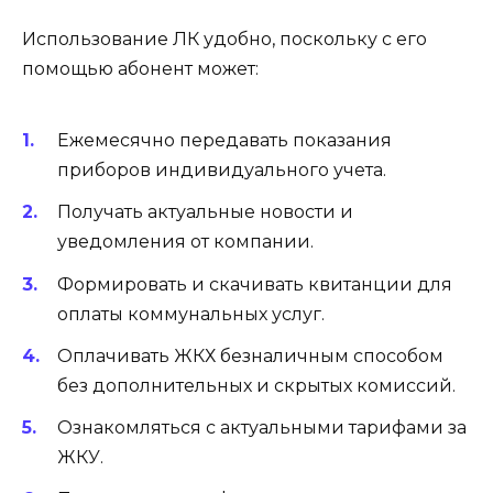
Использование ЛК удобно, поскольку с его
помощью абонент может:
Ежемесячно передавать показания
приборов индивидуального учета.
Получать актуальные новости и
уведомления от компании.
Формировать и скачивать квитанции для
оплаты коммунальных услуг.
Оплачивать ЖКХ безналичным способом
без дополнительных и скрытых комиссий.
Ознакомляться с актуальными тарифами за
ЖКУ.