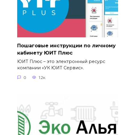
Пошаговые инструкции по личному
кабинету ЮИТ Плюс
ЮИТ Плюс – это электронный ресурс
компании «УК ЮИТ Сервис».
0
1.2к.