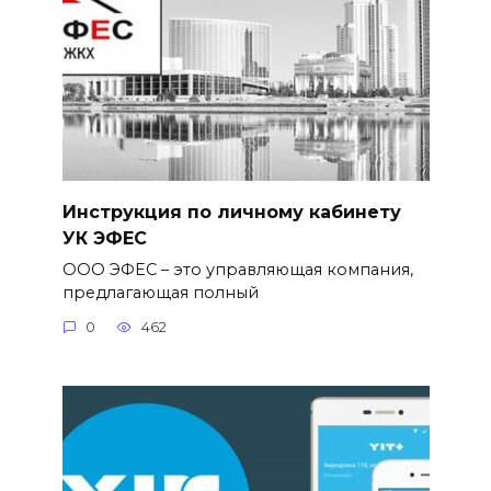
Инструкция по личному кабинету
УК ЭФЕС
ООО ЭФЕС – это управляющая компания,
предлагающая полный
0
462