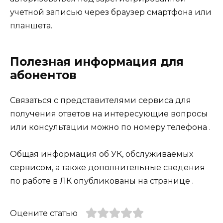
учетной записью через браузер смартфона или
планшета.
Полезная информация для
абонентов
Связаться с представителями сервиса для
получения ответов на интересующие вопросы
или консультации можно по номеру телефона .
Общая информация об УК, обслуживаемых
сервисом, а также дополнительные сведения
по работе в ЛК опубликованы на странице .
Оцените статью