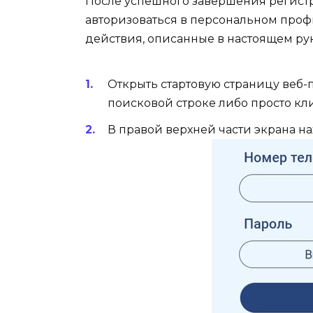
После успешного завершения регист
авторизоваться в персональном профи
действия, описанные в настоящем ру
Открыть стартовую страницу веб-п
поисковой строке либо просто кл
В правой верхней части экрана наж