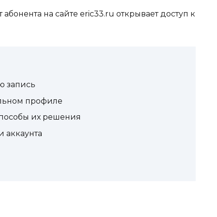
абонента на сайте eric33.ru открывает доступ к
ю запись
альном профиле
способы их решения
 аккаунта
я