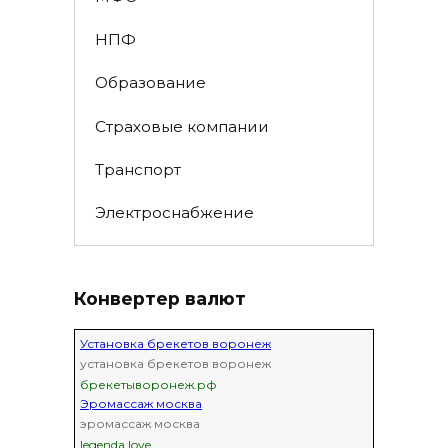
НПФ
Образование
Страховые компании
Транспорт
Электроснабжение
Конвертер валют
Установка брекетов воронеж
установка брекетов воронеж
брекетыворонеж.рф
Эромассаж москва
эромассаж москва
legenda.love