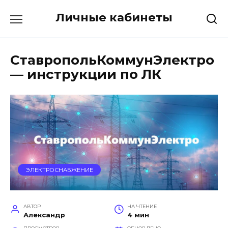
Перейти
Личные кабинеты
к
содержанию
СтавропольКоммунЭлектро
— инструкции по ЛК
ЭЛЕКТРОСНАБЖЕНИЕ
АВТОР
НА ЧТЕНИЕ
Александр
4 мин