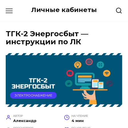
Перейти
Личные кабинеты
к
содержанию
ТГК-2 Энергосбыт —
инструкции по ЛК
ЭЛЕКТРОСНАБЖЕНИЕ
АВТОР
НА ЧТЕНИЕ
Александр
4 мин