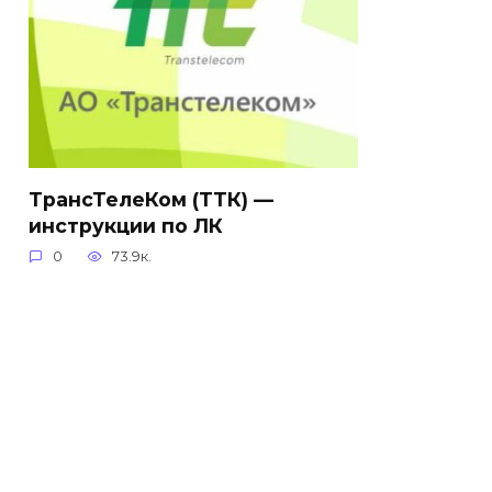
ТрансТелеКом (ТТК) —
инструкции по ЛК
0
73.9к.