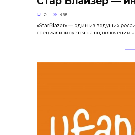
Стар Блайзер — и
0
468
«StarBlazer» — один из ведущих росс
специализируется на подключении ч